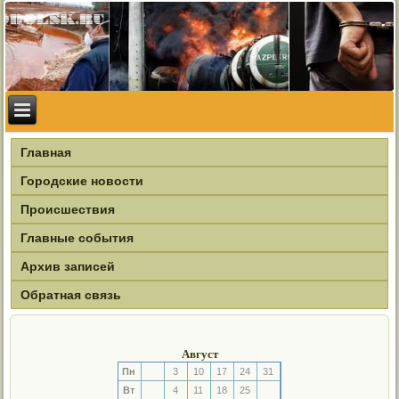
Главная
Городские новости
Происшествия
Главные события
Архив записей
Обратная связь
Август
Пн
3
10
17
24
31
Вт
4
11
18
25