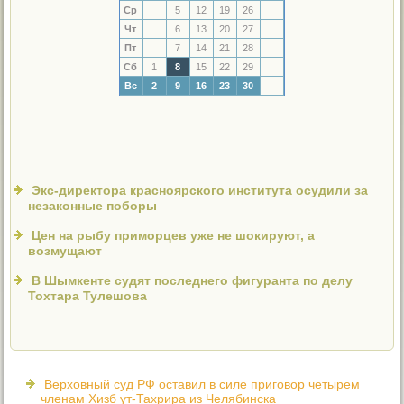
Ср
5
12
19
26
Чт
6
13
20
27
Пт
7
14
21
28
Сб
1
8
15
22
29
Вс
2
9
16
23
30
Экс-директора красноярского института осудили за
незаконные поборы
Цен на рыбу приморцев уже не шокируют, а
возмущают
В Шымкенте судят последнего фигуранта по делу
Тохтара Тулешова
Верховный суд РФ оставил в силе приговор четырем
членам Хизб ут-Тахрира из Челябинска