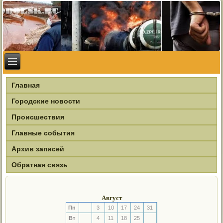
Главная
Городские новости
Происшествия
Главные события
Архив записей
Обратная связь
Август
Пн
3
10
17
24
31
Вт
4
11
18
25