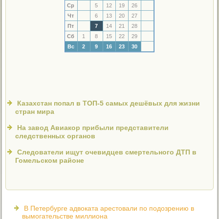
Ср
5
12
19
26
Чт
6
13
20
27
Пт
7
14
21
28
Сб
1
8
15
22
29
Вс
2
9
16
23
30
Казахстан попал в ТОП-5 самых дешёвых для жизни
стран мира
На завод Авиакор прибыли представители
следственных органов
Следователи ищут очевидцев смертельного ДТП в
Гомельском районе
В Петербурге адвоката арестовали по подозрению в
вымогательстве миллиона