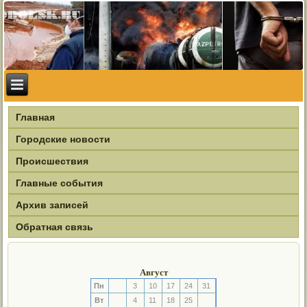
Главная
Городские новости
Происшествия
Главные события
Архив записей
Обратная связь
Август
Пн
3
10
17
24
31
Вт
4
11
18
25