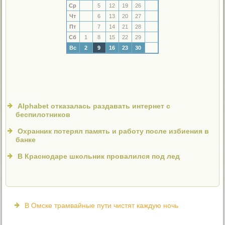
Ср
5
12
19
26
Чт
6
13
20
27
Пт
7
14
21
28
Сб
1
8
15
22
29
Вс
2
9
16
23
30
Alphabet отказалась раздавать интернет с
беспилотников
Охранник потерял память и работу после избиения в
банке
В Краснодаре школьник провалился под лед
В Омске трамвайные пути чистят каждую ночь