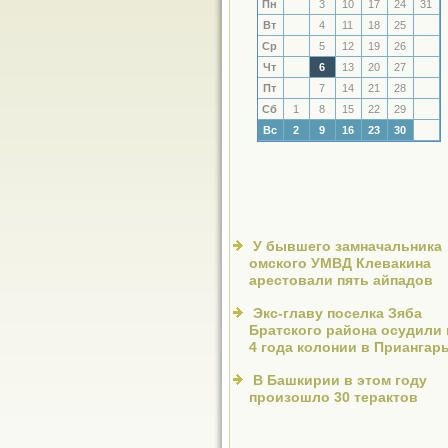
Пн
3
10
17
24
31
Вт
4
11
18
25
Ср
5
12
19
26
Чт
6
13
20
27
Пт
7
14
21
28
Сб
1
8
15
22
29
Вс
2
9
16
23
30
У бывшего замначальника
омского УМВД Клевакина
арестовали пять айпадов
Экс-главу поселка Зяба
Братского района осудили 
4 года колонии в Приангар
В Башкирии в этом году
произошло 30 терактов