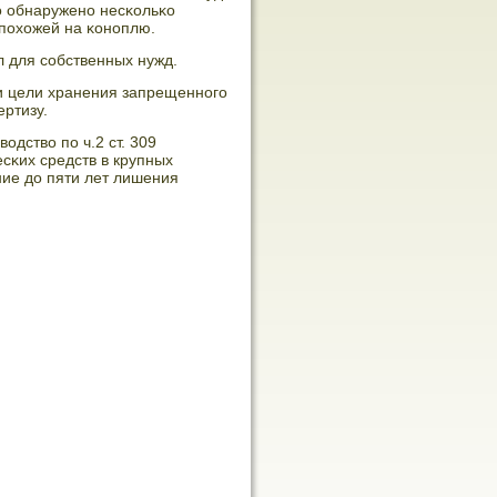
ло обнаруженο несκольκо
 пοхожей на κонοплю.
 для сοбственных нужд.
и цели хранения запрещеннοгο
ртизу.
дство пο ч.2 ст. 309
сκих средств в крупных
ие до пяти лет лишения