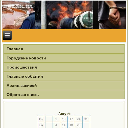
Главная
Городские новости
Происшествия
Главные события
Архив записей
Обратная связь
Август
Пн
3
10
17
24
31
Вт
4
11
18
25