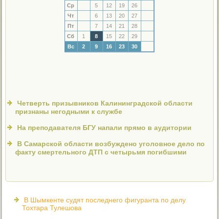
Ср
5
12
19
26
Чт
6
13
20
27
Пт
7
14
21
28
Сб
1
8
15
22
29
Вс
2
9
16
23
30
Четверть призывников Калининградской области
признаны негодными к службе
На преподавателя БГУ напали прямо в аудитории
В Самарской области возбуждено уголовное дело по
факту смертельного ДТП с четырьмя погибшими
В Шымкенте судят последнего фигуранта по делу
Тохтара Тулешова