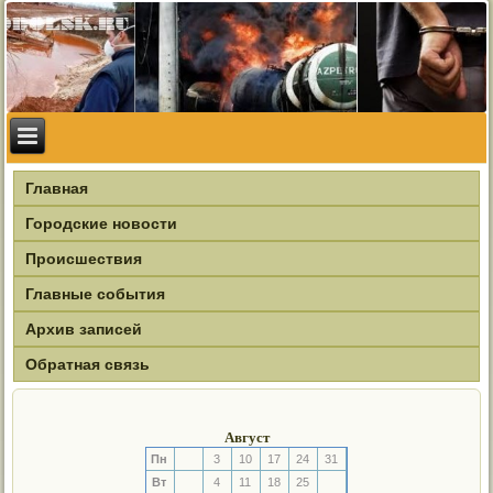
Главная
Городские новости
Происшествия
Главные события
Архив записей
Обратная связь
Август
Пн
3
10
17
24
31
Вт
4
11
18
25