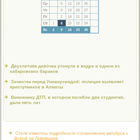
Ср
5
12
19
26
Чт
6
13
20
27
Пт
7
14
21
28
Сб
1
8
15
22
29
Вс
2
9
16
23
30
Двухлетняя девочка утонула в ведре в одном из
хабаровских бараков
Зачистка перед Универсиадой: полиция выявляет
преступников в Алматы
Виновнику ДТП, в котором погибли две студентки,
дали пять лет
Стали известны подробности столкновения автобуса с
фурой на Львовщине