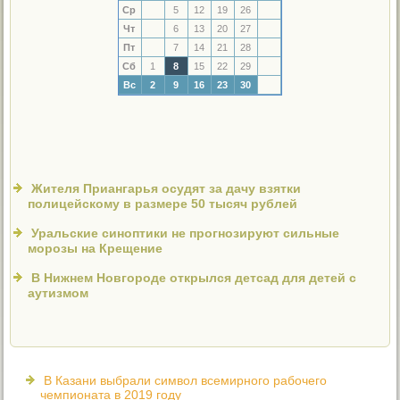
Ср
5
12
19
26
Чт
6
13
20
27
Пт
7
14
21
28
Сб
1
8
15
22
29
Вс
2
9
16
23
30
Жителя Приангарья осудят за дачу взятки
полицейскому в размере 50 тысяч рублей
Уральские синоптики не прогнозируют сильные
морозы на Крещение
В Нижнем Новгороде открылся детсад для детей с
аутизмом
В Казани выбрали символ всемирного рабочего
чемпионата в 2019 году