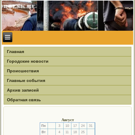
Главная
Городские новости
Происшествия
Главные события
Архив записей
Обратная связь
Август
Пн
3
10
17
24
31
Вт
4
11
18
25