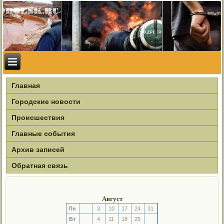
Главная
Городские новости
Происшествия
Главные события
Архив записей
Обратная связь
Август
Пн
3
10
17
24
31
Вт
4
11
18
25