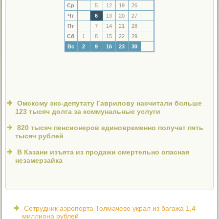
Ср
5
12
19
26
Чт
6
13
20
27
Пт
7
14
21
28
Сб
1
8
15
22
29
Вс
2
9
16
23
30
Омскому экс-депутату Гаврилову насчитали больше
123 тысяч долга за коммунальные услуги
820 тысяч пенсионеров единовременно получат пять
тысяч рублей
В Казани изъята из продажи смертельно опасная
незамерзайка
Сотрудник аэропорта Толмачево украл из багажа 1,4
миллиона рублей