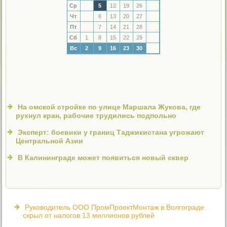
Ср
5
12
19
26
Чт
6
13
20
27
Пт
7
14
21
28
Сб
1
8
15
22
29
Вс
2
9
16
23
30
На омской стройке по улице Маршала Жукова, где
рухнул кран, рабочие трудились подпольно
Эксперт: боевики у границ Таджикистана угрожают
Центральной Азии
В Калининграде может появиться новый сквер
Руководитель ООО ПромПроектМонтаж в Волгограде
скрыл от налогов 13 миллионов рублей