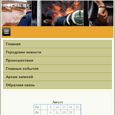
Главная
Городские новости
Происшествия
Главные события
Архив записей
Обратная связь
Август
Пн
3
10
17
24
31
Вт
4
11
18
25