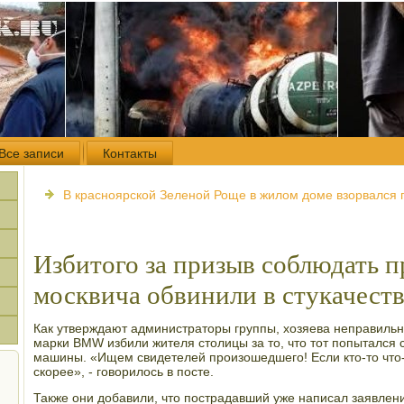
Все записи
Контакты
В красноярской Зеленой Роще в жилом доме взорвался 
Избитого за призыв соблюдать п
москвича обвинили в стукачест
Как утверждают администраторы группы, хозяева неправиль
марки BMW избили жителя столицы за то, что тот попытался 
машины. «Ищем свидетелей произошедшего! Если кто-то что-
скорее», - говорилось в посте.
Также они добавили, что пострадавший уже написал заявлен