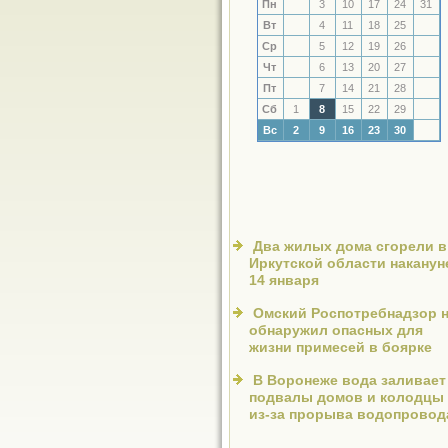
Пн
3
10
17
24
31
Вт
4
11
18
25
Ср
5
12
19
26
Чт
6
13
20
27
Пт
7
14
21
28
Сб
1
8
15
22
29
Вс
2
9
16
23
30
Два жилых дома сгорели в
Иркутской области наканун
14 января
Омский Роcпотребнадзор 
обнаружил опасных для
жизни примесей в боярке
В Воронеже вода заливает
подвалы домов и колодцы
из-за прорыва водопровод