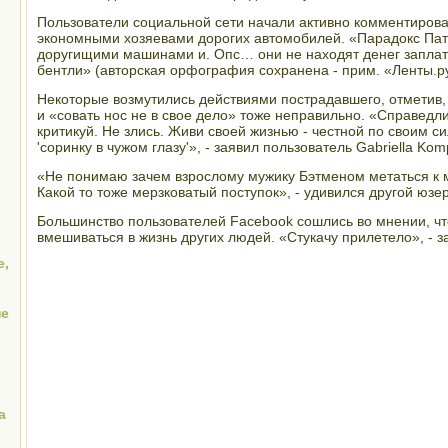
Пользователи социальной сети начали активно комментирова
экономными хозяевами дорогих автомобилей. «Парадокс Пат
доругищими машинами и. Опс… они не находят денег заплат
бентли» (авторская орфография сохранена - прим. «Ленты.ру»
Некоторые возмутились действиями пострадавшего, отметив, ч
и «совать нос не в свое дело» тоже неправильно. «Справедли
критикуй. Не злись. Живи своей жизнью - честной по своим с
'соринку в чужом глазу'», - заявил пользователь Gabriella Kom
«Не понимаю зачем взрослому мужику Бэтменом метаться к
Какой то тоже мерзковатый поступок», - удивился другой юзер
Большинство пользователей Facebook сошлись во мнении, чт
вмешиваться в жизнь других людей. «Стукачу прилетело», - з
е,
не
а