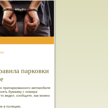
газ
равила парковки
ве
но припаркованного автомобиля
снять бумажку с номера
то видел, сообщите, как можно
ие в полицию.