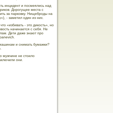
ть инцидент и посмеялись над
риков. Дорогущее места с
ить за парковку. Нищеброды на
), - заметил один из них.
то «избивать - это дикость», но
вость начинается с себя. Не
илам. Дети даже знают про
panevich.
 машинам и снимать бумажки?
.
о мужчине не стоило
аключили они.