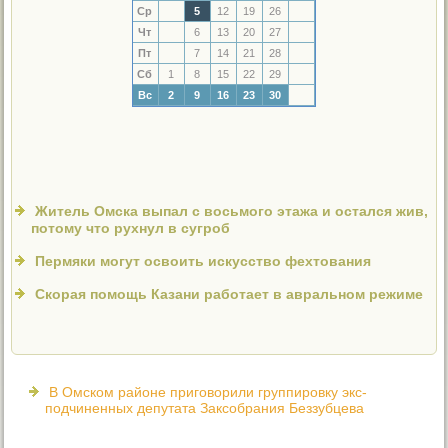
Ср
5
12
19
26
Чт
6
13
20
27
Пт
7
14
21
28
Сб
1
8
15
22
29
Вс
2
9
16
23
30
Житель Омска выпал с восьмого этажа и остался жив,
потому что рухнул в сугроб
Пермяки могут освоить искусство фехтования
Скорая помощь Казани работает в авральном режиме
В Омском районе приговорили группировку экс-
подчиненных депутата Заксобрания Беззубцева