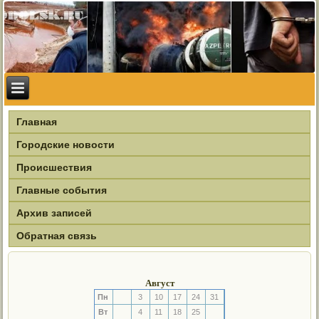
Главная
Городские новости
Происшествия
Главные события
Архив записей
Обратная связь
Август
Пн
3
10
17
24
31
Вт
4
11
18
25