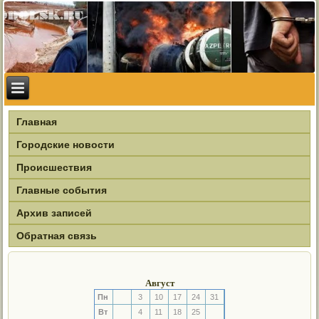
Главная
Городские новости
Происшествия
Главные события
Архив записей
Обратная связь
Август
Пн
3
10
17
24
31
Вт
4
11
18
25