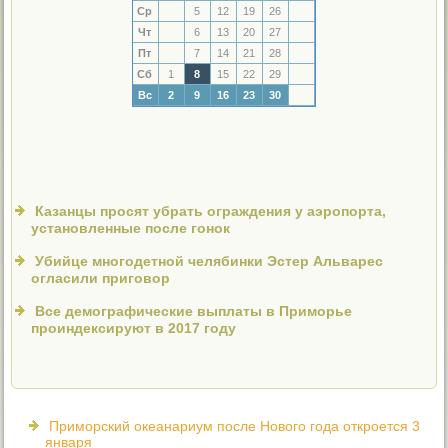
Ср
5
12
19
26
Чт
6
13
20
27
Пт
7
14
21
28
Сб
1
8
15
22
29
Вс
2
9
16
23
30
Казанцы просят убрать ограждения у аэропорта,
установленные после гонок
Убийце многодетной челябинки Эстер Альварес
огласили приговор
Все демографические выплаты в Приморье
проиндексируют в 2017 году
Приморский океанариум после Нового года откроется 3
января