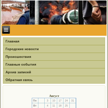
Главная
Городские новости
Происшествия
Главные события
Архив записей
Обратная связь
Август
Пн
3
10
17
24
31
Вт
4
11
18
25