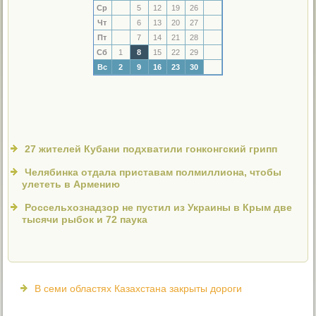
Ср
5
12
19
26
Чт
6
13
20
27
Пт
7
14
21
28
Сб
1
8
15
22
29
Вс
2
9
16
23
30
27 жителей Кубани подхватили гонконгский грипп
Челябинка отдала приставам полмиллиона, чтобы
улететь в Армению
Россельхознадзор не пустил из Украины в Крым две
тысячи рыбок и 72 паука
В семи областях Казахстана закрыты дороги